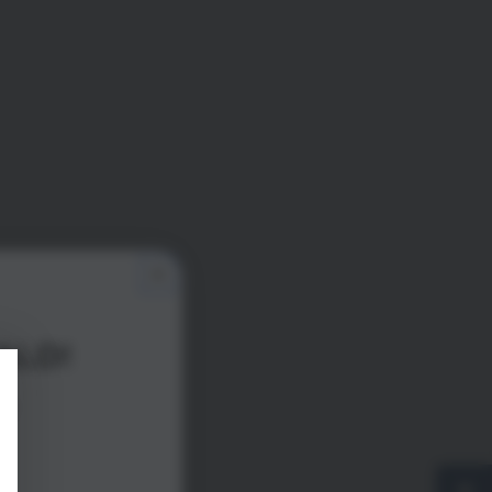
ALD!
g!