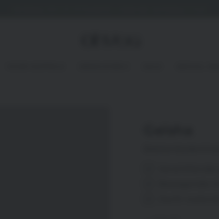
Vandaag vóór 20:00 besteld, volgende werkdag in huis!
VOOR KOPPELS
DROGISTERIJ
SALE
SEXUAL W
Geisha
Bekkenbodemtrain
Verschillende
Bewegende me
Zacht voelend 