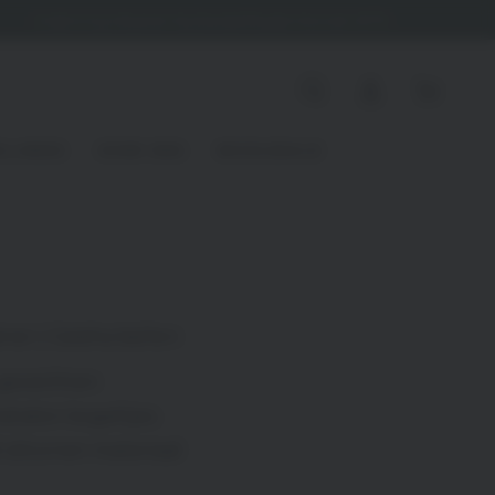
Gratis toycleaner bij bestellingen boven €75
Winkelwagen
ELLNESS
OVER ONS
WHOLESALE
er | Geisha ballen
 gewichten
talen kogeltjes
siliconen materiaal