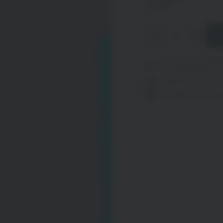
,97
29
€
INCLUSIEF 2 MAAN
LUISTERVERHALEN
VANDAAG BESTELD,
DISCREET GELEVE