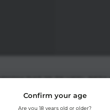
RKOM DAT JE TE VEEL BETA
chrijf je in en krijg 10% korting op je bestellin
Confirm your age
Are you 18 years old or older?