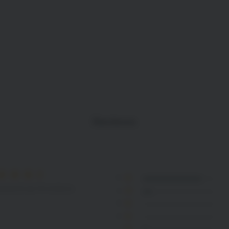
Reviews
5
seerd op 16 reviews
4
3
2
1