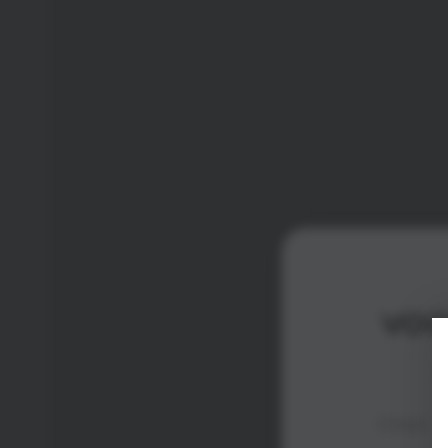
VOO
S
Email